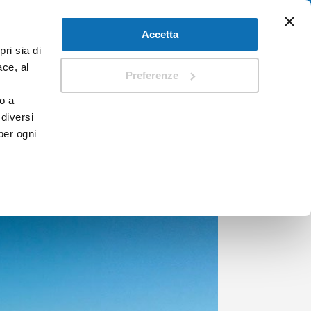
Accetta
ri sia di
I
DOCUMENTI
ace, al
Preferenze
o a
 diversi
per ogni