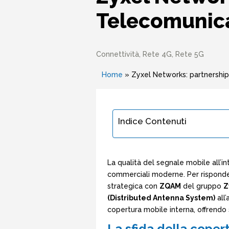
Telecomunic
Connettività
,
Rete 4G
,
Rete 5G
Home
»
Zyxel Networks: partnershi
Indice Contenuti
La qualità del segnale mobile all’int
commerciali moderne. Per rispond
strategica con
ZQAM
del gruppo
Z
(Distributed Antenna System)
all’
copertura mobile interna, offrendo s
La sfida della coper