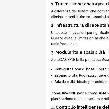
1. Trasmissione analogica 
A differenza dei sistemi che convert
elimina i ritardi intrinseci associa
2. Infrastruttura di rete st
Una delle innovazioni più significat
Questo evita le limitazioni fisiche 
radiofrequenza.
3. Modularità e scalabilità
ZoneDAS-ONE brilla per la sua flessi
Configurazione di base
: Copre 
Espandibilità
: Può raggiungere u
Adattabilità
: Ideale per edifici
ZoneDAS-ONE
nasce come
siste
pianificazione della copertura e nel
4. Controllo intelligente de