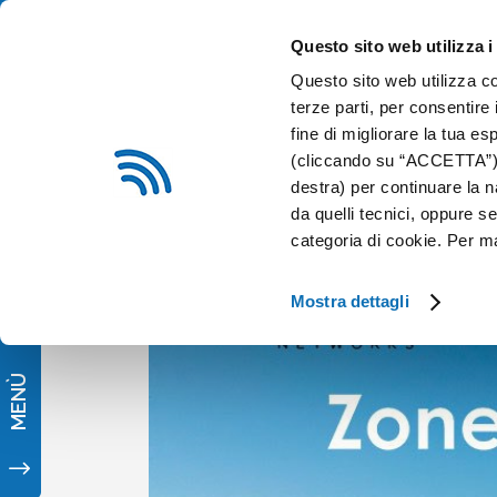
0376 54324
info@sitip.net
Questo sito web utilizza i
Questo sito web utilizza co
CHI SIAMO
IMPIANTI E
terze parti, per consentire 
fine di migliorare la tua es
(cliccando su “ACCETTA”) o
SITIP SECURITY
destra) per continuare la n
da quelli tecnici, oppure 
categoria di cookie. Per m
Mostra dettagli
MENÙ
"