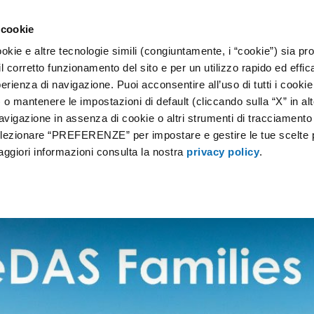
 cookie
okie e altre tecnologie simili (congiuntamente, i “cookie”) sia prop
 SERVIZI
IOT
GALLERIA
F.A.Q.
NEWS
CONTATT
il corretto funzionamento del sito e per un utilizzo rapido ed effic
perienza di navigazione. Puoi acconsentire all’uso di tutti i cookie
 mantenere le impostazioni di default (cliccando sulla “X” in alt
avigazione in assenza di cookie o altri strumenti di tracciamento
selezionare “PREFERENZE” per impostare e gestire le tue scelte 
aggiori informazioni consulta la nostra
privacy policy
.