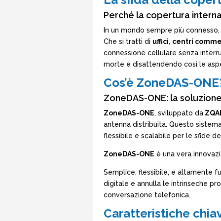
Perché la copertura intern
In un mondo sempre più connesso, la 
Che si tratti di
uffici
,
centri commer
connessione cellulare senza interr
morte e disattendendo così le aspe
Cos’è ZoneDAS-ONE
ZoneDAS-ONE: la soluzione
ZoneDAS-ONE
, sviluppato da
ZQA
antenna distribuita. Questo sistema
flessibile e scalabile per le sfide d
ZoneDAS-ONE
è una vera innovazi
Semplice, flessibile, e altamente f
digitale e annulla le intrinseche p
conversazione telefonica.
Caratteristiche chi