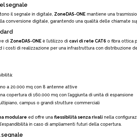
del segnale
ono il segnale in digitale,
ZoneDAS-ONE
mantiene una trasmissio
ti alla conversione digitale, garantendo una qualità delle chiamate 
andard
ive di
ZoneDAS-ONE
è l’utilizzo di
cavi di rete CAT6
o fibra ottica 
ed i costi di realizzazione per una infrastruttura con distribuzione d
bilità:
fino a 20.000 mq con 8 antenne attive
na copertura di 160.000 mq con l’aggiunta di unità di espansione
 multipiano, campus o grandi strutture commerciali
ma modulare
ed offre una
flessibilità senza rivali
nella configuraz
l’espandibilità in caso di ampliamenti futuri della copertura.
l segnale