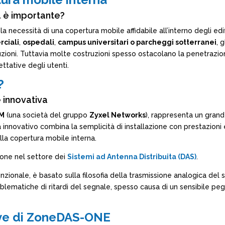
a è importante?
necessità di una copertura mobile affidabile all’interno degli edifi
ciali
,
ospedali
,
campus universitari o parcheggi sotterranei
, 
uzioni. Tuttavia molte costruzioni spesso ostacolano la penetrazio
ttative degli utenti.
?
 innovativa
M
(una società del gruppo
Zyxel Networks
), rappresenta un grand
 innovativo combina la semplicità di installazione con prestazioni
ella copertura mobile interna.
one nel settore dei
Sistemi ad Antenna Distribuita (DAS)
.
unzionale, è basato sulla filosofia della trasmissione analogica del
roblematiche di ritardi del segnale, spesso causa di un sensibile pe
ave di ZoneDAS-ONE