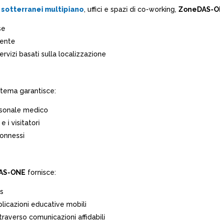
sotterranei multipiano
, uffici e spazi di co-working,
ZoneDAS-O
se
iente
rvizi basati sulla localizzazione
istema garantisce:
ersonale medico
e i visitatori
connessi
AS-ONE
fornisce:
s
plicazioni educative mobili
raverso comunicazioni affidabili