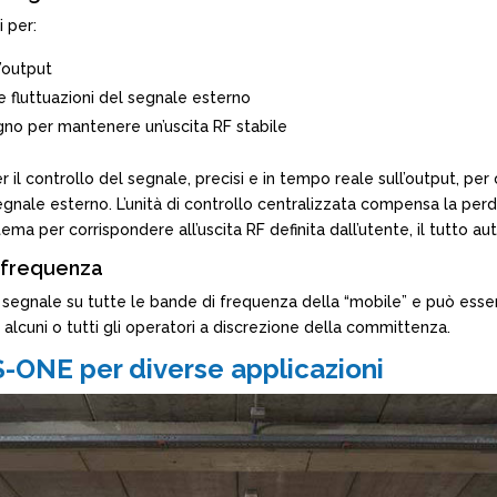
i per:
’output
fluttuazioni del segnale esterno
no per mantenere un’uscita RF stabile
r il controllo del segnale, precisi e in tempo reale sull’output, pe
egnale esterno. L’unità di controllo centralizzata compensa la perd
ma per corrispondere all’uscita RF definita dall’utente, il tutto 
i frequenza
 segnale su tutte le bande di frequenza della “mobile” e può ess
alcuni o tutti gli operatori a discrezione della committenza.
-ONE per diverse applicazioni