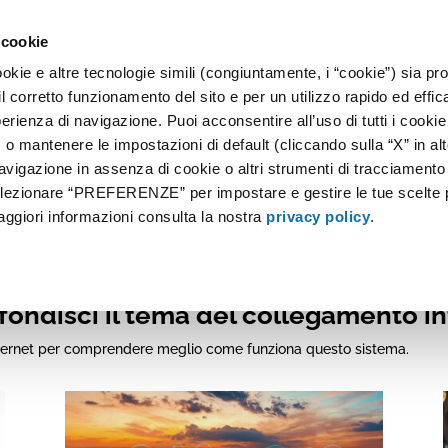
 cookie
okie e altre tecnologie simili (congiuntamente, i “cookie”) sia prop
IANTI E SERVIZI
IOT
GALLERIA
F.A.Q.
NEWS
CONTAT
il corretto funzionamento del sito e per un utilizzo rapido ed effic
perienza di navigazione. Puoi acconsentire all’uso di tutti i cookie
 mantenere le impostazioni di default (cliccando sulla “X” in alt
avigazione in assenza di cookie o altri strumenti di tracciamento
selezionare “PREFERENZE” per impostare e gestire le tue scelte 
aggiori informazioni consulta la nostra
privacy policy
.
articoli inerenti a: Colle
ondisci il tema del collegamento i
o internet per comprendere meglio come funziona questo sistema.