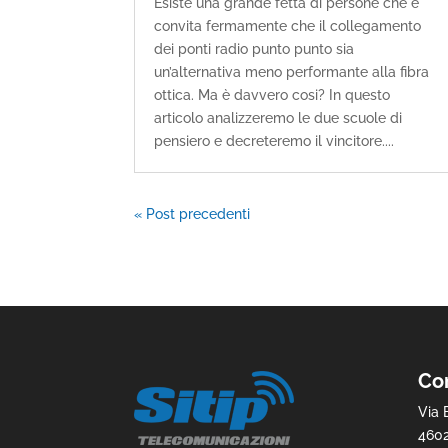
Esiste una grande fetta di persone che è
convita fermamente che il collegamento
dei ponti radio punto punto sia
un’alternativa meno performante alla fibra
ottica. Ma è davvero cosi? In questo
articolo analizzeremo le due scuole di
pensiero e decreteremo il vincitore....
« Post precedenti
Con
Via 
460