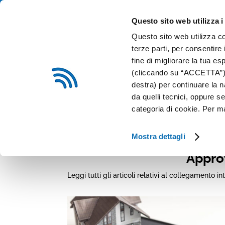
0376 54324
info@sitip.net
Questo sito web utilizza i
Questo sito web utilizza co
CHI SIAMO
IMP
terze parti, per consentire 
fine di migliorare la tua es
(cliccando su “ACCETTA”) o
destra) per continuare la n
da quelli tecnici, oppure 
categoria di cookie. Per m
Esplora tutti gli 
Mostra dettagli
Approf
Leggi tutti gli articoli relativi al collegament