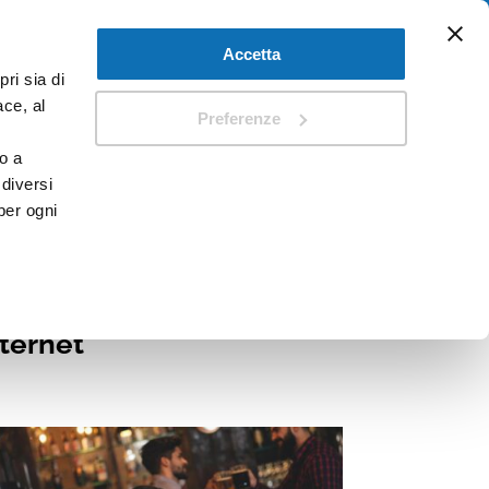
Accetta
ri sia di
TI
DOCUMENTI
SITIP SECURITY
ace, al
Preferenze
o a
 diversi
per ogni
gamento Internet
nternet