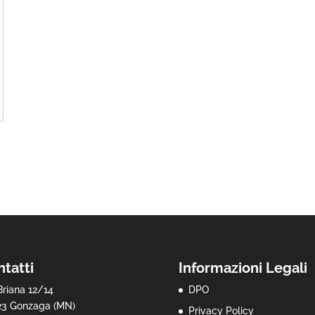
tatti
Informazioni Legali
Briana 12/14
DPO
23 Gonzaga (MN)
Privacy Policy