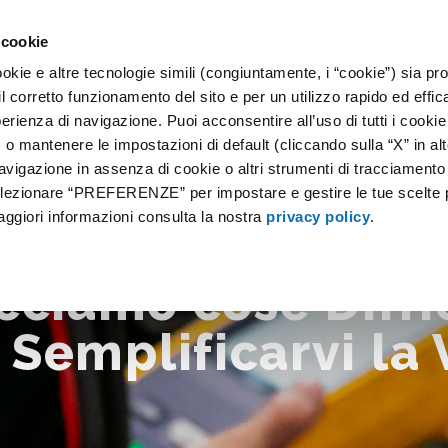
 cookie
okie e altre tecnologie simili (congiuntamente, i “cookie”) sia prop
 SERVIZI
IOT
GALLERIA
F.A.Q.
NEWS
CONTATT
il corretto funzionamento del sito e per un utilizzo rapido ed effic
perienza di navigazione. Puoi acconsentire all’uso di tutti i cookie
 mantenere le impostazioni di default (cliccando sulla “X” in alt
avigazione in assenza di cookie o altri strumenti di tracciamento
selezionare “PREFERENZE” per impostare e gestire le tue scelte 
aggiori informazioni consulta la nostra
privacy policy
.
cciamo cose Diffic
 Semplificarvi la 