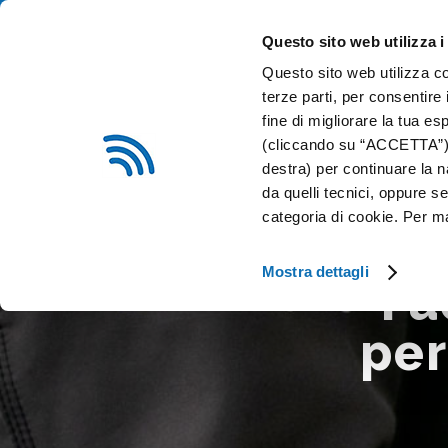
0376 54324
info@sitip.net
Questo sito web utilizza i
Questo sito web utilizza co
CHI SIAMO
IMPIANTI E
terze parti, per consentire 
fine di migliorare la tua es
(cliccando su “ACCETTA”) o
SITIP SECURITY
destra) per continuare la n
da quelli tecnici, oppure 
categoria di cookie. Per m
Mostra dettagli
Fa
per