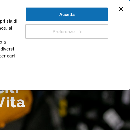
Accetta
ri sia di
I
DOCUMENTI
ace, al
Preferenze
o a
 diversi
per ogni
ili
Vita