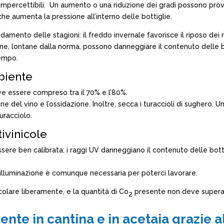
si impercettibili. Un aumento o una riduzione dei gradi possono p
e aumenta la pressione all’interno delle bottiglie.
damento delle stagioni: il freddo invernale favorisce il riposo dei
ione, lontane dalla norma, possono danneggiare il contenuto delle 
tempo.
biente
deve essere compreso tra il 70% e l’80%.
e del vino e l’ossidazione. Inoltre, secca i turaccioli di sughero.
uracciolo.
tivinicole
sere ben calibrata: i raggi UV danneggiano il contenuto delle bottigl
l’illuminazione è comunque necessaria per poterci lavorare.
rcolare liberamente, e la quantità di Co
presente non deve superare 
2
nte in cantina e in acetaia grazie al