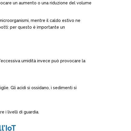
rovocare un aumento o una riduzione del volume
 microorganismi, mentre il caldo estivo ne
botti: per questo è importante un
 Un’eccessiva umidità invece può provocare la
ie. Gli acidi si ossidano, i sedimenti si
i livelli di guardia.
l’IoT