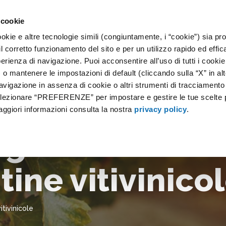
 cookie
okie e altre tecnologie simili (congiuntamente, i “cookie”) sia prop
 SERVIZI
IOT
GALLERIA
F.A.Q.
NEWS
CONTATT
il corretto funzionamento del sito e per un utilizzo rapido ed effic
perienza di navigazione. Puoi acconsentire all’uso di tutti i cookie
 mantenere le impostazioni di default (cliccando sulla “X” in alt
avigazione in assenza di cookie o altri strumenti di tracciamento
selezionare “PREFERENZE” per impostare e gestire le tue scelte 
aggiori informazioni consulta la nostra
privacy policy
.
a gestione
tine vitivinico
itivinicole