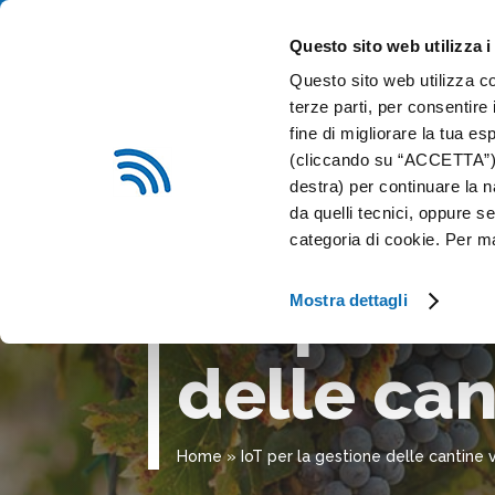
0376 54324
info@sitip.net
Questo sito web utilizza i
Questo sito web utilizza co
CHI SIAMO
IMPIANTI E
terze parti, per consentire 
fine di migliorare la tua es
(cliccando su “ACCETTA”) o
SITIP SECURITY
destra) per continuare la n
da quelli tecnici, oppure 
categoria di cookie. Per m
IoT per l
Mostra dettagli
delle can
Home
»
IoT per la gestione delle cantine v