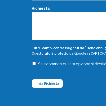
*
Richiesta
*
Tutti i campi contrassegnati da
sono obblig
Questo sito è protetto da Google reCAPTCHA 
T
Selezionando questa opzione si dichiara
e
r
m
i
Invia Richiesta
n
i
e
C
o