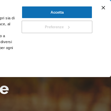
Accetta
ri sia di
I
DOCUMENTI
ace, al
Preferenze
o a
 diversi
per ogni
le