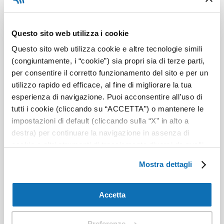
Questo sito web utilizza i cookie
Questo sito web utilizza cookie e altre tecnologie simili
(congiuntamente, i “cookie”) sia propri sia di terze parti,
per consentire il corretto funzionamento del sito e per un
utilizzo rapido ed efficace, al fine di migliorare la tua
esperienza di navigazione. Puoi acconsentire all’uso di
tutti i cookie (cliccando su “ACCETTA”) o mantenere le
impostazioni di default (cliccando sulla “X” in alto a
destra) per continuare la navigazione in assenza di
cookie o altri strumenti di tracciamento diversi da quelli
IoT industriale e PLC… dalla nuvola
tecnici, oppure selezionare “PREFERENZE” per
Mostra dettagli
ai relè
impostare e gestire le tue scelte per ogni categoria di
cookie. Per maggiori informazioni consulta la nostra
privacy policy
.
Accetta
25 Nov, 2025
|
IOT (Internet of Things)
Una soluzione di IoT industriale (IIoT) realizzata
Preferenze