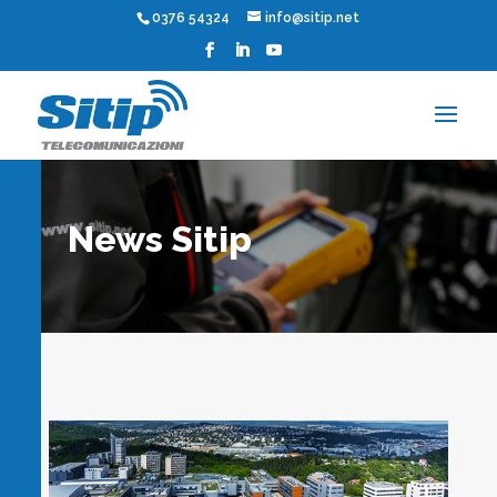
0376 54324
info@sitip.net
News Sitip