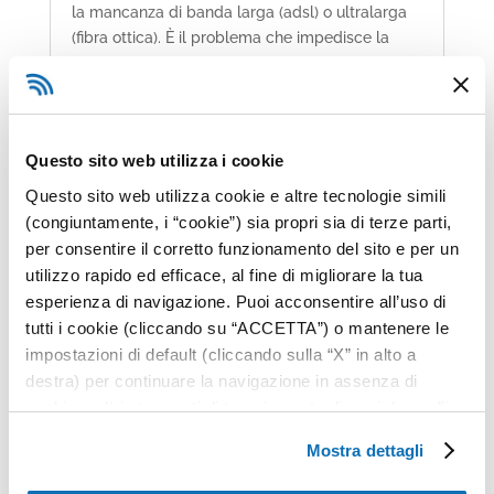
la mancanza di banda larga (adsl) o ultralarga
(fibra ottica). È il problema che impedisce la
connessione internet agli italiani e che riguarda
circa il 40% della...
Questo sito web utilizza i cookie
Questo sito web utilizza cookie e altre tecnologie simili
(congiuntamente, i “cookie”) sia propri sia di terze parti,
per consentire il corretto funzionamento del sito e per un
utilizzo rapido ed efficace, al fine di migliorare la tua
esperienza di navigazione. Puoi acconsentire all’uso di
tutti i cookie (cliccando su “ACCETTA”) o mantenere le
impostazioni di default (cliccando sulla “X” in alto a
destra) per continuare la navigazione in assenza di
Connettività LTE: la soluzione quando
cookie o altri strumenti di tracciamento diversi da quelli
Internet non c’è
tecnici, oppure selezionare “PREFERENZE” per
Connettività
,
Rete 4G
Mostra dettagli
impostare e gestire le tue scelte per ogni categoria di
La connettività LTE è la soluzione al digital
cookie. Per maggiori informazioni consulta la nostra
divide, un problema che riguarda ancora