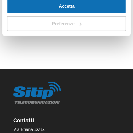
privacy policy
.
Accetta
moltissime zone d’Italia. Il digital divide è il
divario digitale che esiste tra chi ha un accesso
adeguato a Internet e chi non ce l’ha. Chi non ha
Preferenze
un accesso a Internet è...
Contatti
Via Briana 12/14