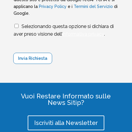
applicano la
Privacy Policy
e i
Termini del Servizio
di
Google.
T
Selezionando questa opzione si dichiara di
e
aver preso visione dell’
informativa privacy
.
r
m
i
n
Invia Richiesta
i
e
C
o
n
d
Vuoi Restare Informato sulle
i
News Sitip?
z
i
o
n
Iscriviti alla Newsletter
i