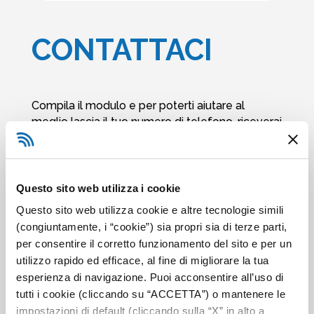
CONTATTACI
Compila il modulo e per poterti aiutare al
meglio lascia il tuo numero di telefono, riceverai
una chiamata al più presto!
*
Nome
Questo sito web utilizza i cookie
Questo sito web utilizza cookie e altre tecnologie simili
(congiuntamente, i “cookie”) sia propri sia di terze parti,
N
per consentire il corretto funzionamento del sito e per un
o
m
utilizzo rapido ed efficace, al fine di migliorare la tua
e
C
esperienza di navigazione. Puoi acconsentire all’uso di
o
tutti i cookie (cliccando su “ACCETTA”) o mantenere le
g
*
Email
n
impostazioni di default (cliccando sulla “X” in alto a