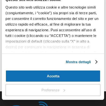
Digital Signage per le
Questo sito web utilizza cookie e altre tecnologie simili
Università
(congiuntamente, i “cookie”) sia propri sia di terze parti,
per consentire il corretto funzionamento del sito e per un
utilizzo rapido ed efficace, al fine di migliorare la tua
Coinvolgere i tuoi studenti, pubblicizzare in modo
esperienza di navigazione. Puoi acconsentire all’uso di
efficace nuovi servizi e corsi, instaurare un dialogo
tutti i cookie (cliccando su “ACCETTA”) o mantenere le
diretto fra l’istituzione scuola, gli utenti (o le loro
impostazioni di default (cliccando sulla “X” in alto a
famiglie) e il corpo docente.
destra) per continuare la navigazione in assenza di
Attached Files
cookie o altri strumenti di tracciamento diversi da quelli
tecnici, oppure selezionare “PREFERENZE” per
Mostra dettagli
impostare e gestire le tue scelte per ogni categoria di
digital-signage-univerista.pdf
cookie. Per maggiori informazioni consulta la nostra
privacy policy
.
Accetta
Preferenze