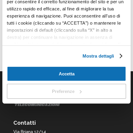
per consentire il corretto funzionamento del sito e per un
in modo ecace prodotti e promozioni, aumentare
utilizzo rapido ed efficace, al fine di migliorare la tua
le vendite in negozio.
esperienza di navigazione. Puoi acconsentire all’uso di
Attached Files
tutti i cookie (cliccando su “ACCETTA”) o mantenere le
impostazioni di default (cliccando sulla “X” in alto a
destra) per continuare la navigazione in assenza di
digital-signage-retail.pdf
cookie o altri strumenti di tracciamento diversi da quelli
tecnici, oppure selezionare “PREFERENZE” per
Mostra dettagli
impostare e gestire le tue scelte per ogni categoria di
cookie. Per maggiori informazioni consulta la nostra
privacy policy
.
Accetta
Preferenze
Contatti
Via Briana 12/14