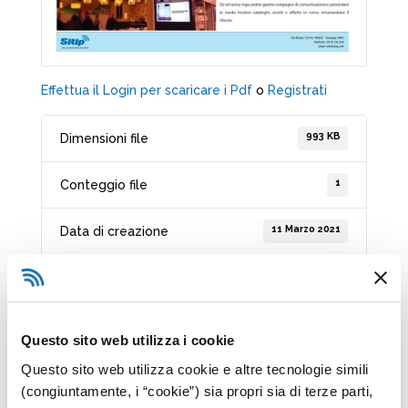
Effettua il Login per scaricare i Pdf
o
Registrati
993 KB
Dimensioni file
1
Conteggio file
11 Marzo 2021
Data di creazione
11 Marzo 2021
Ultimo aggiornamento
Questo sito web utilizza i cookie
Digital Signage Retail
Questo sito web utilizza cookie e altre tecnologie simili
(congiuntamente, i “cookie”) sia propri sia di terze parti,
Catturare l’attenzione dei tuoi clienti, pubblicizzare