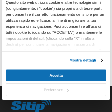
Questo sito web utilizza cookie e altre tecnologie simili
CoV-2 in two Wuhan
(congiuntamente, i “cookie”) sia propri sia di terze parti,
Hospitals
per consentire il corretto funzionamento del sito e per un
utilizzo rapido ed efficace, al fine di migliorare la tua
esperienza di navigazione. Puoi acconsentire all’uso di
Analisi aerodinamica di SARS-CoV-2 in due Ospedali
tutti i cookie (cliccando su “ACCETTA”) o mantenere le
di Wuhan.
impostazioni di default (cliccando sulla “X” in alto a
destra) per continuare la navigazione in assenza di
Attached Files
cookie o altri strumenti di tracciamento diversi da quelli
tecnici, oppure selezionare “PREFERENZE” per
Mostra dettagli
liu-et-al-2020-nature.pdf
impostare e gestire le tue scelte per ogni categoria di
cookie. Per maggiori informazioni consulta la nostra
privacy policy
.
Accetta
Preferenze